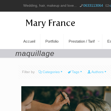
Wedding, hair, makeup and love...
0633113064
Accueil
Portfolio
Prestation / Tarif
E
maquillage
Filter by
Categories
Tags
Authors