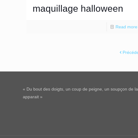
maquillage halloween
Read more
Précéd
« Du bout des doigts, un coup de peigne, un soupçon de laq
apparait »