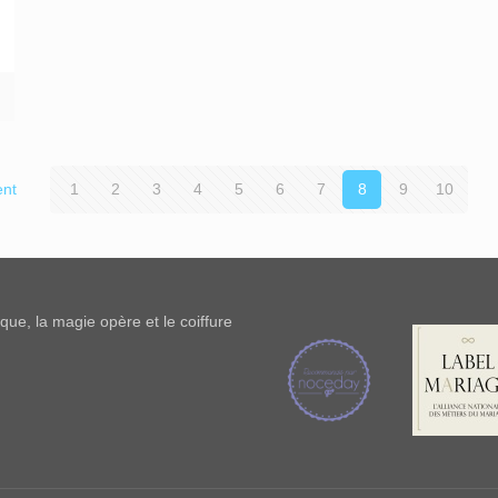
ent
1
2
3
4
5
6
7
8
9
10
ue, la magie opère et le coiffure