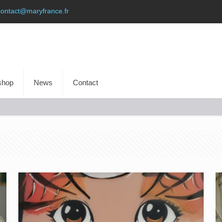
contact@maryfrance.fr
shop
News
Contact