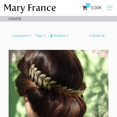
0
0,00
€
cours
Categories
Tags
Authors
Show all